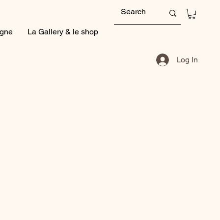
igne
La Gallery & le shop
Log In