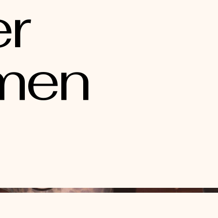
er
men