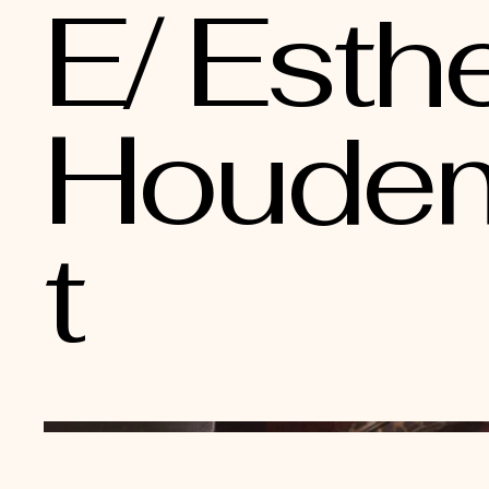
E/ Esth
Houde
t